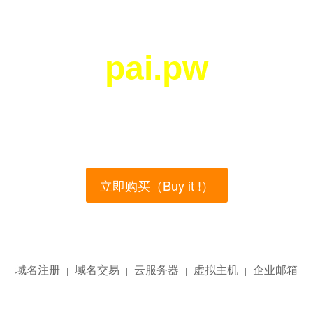
pai.pw
您所访问的域名正在西部数码（west.cn）出售！
main name is currently for sale on the west.cn, Buy
立即购买（Buy it !）
域名注册
域名交易
云服务器
虚拟主机
企业邮箱
|
|
|
|